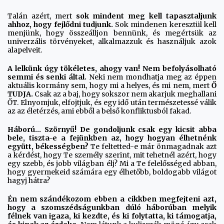
Talán azért, mert
sok mindent meg kell tapasztaljunk
ahhoz, hogy fejlődni tudjunk.
Sok mindenen keresztül kell
menjünk, hogy összeálljon bennünk, és megértsük az
univerzális törvényeket, alkalmazzuk és használjuk azok
alapelveit.
A lelkünk úgy tökéletes, ahogy van!
Nem befolyásolható
semmi és senki által.
Neki nem mondhatja meg az éppen
aktuális kormány sem, hogy mi a helyes, és mi nem, mert
Ő
TUDJA.
Csak az a baj, hogy sokszor nem akarjuk meghallani
ŐT. Elnyomjuk, elfojtjuk, és egy idő után természetessé válik
az az életérzés, ami ebből a belső konfliktusból fakad.
Háború... Szörnyű! De gondoljunk csak egy kicsit abba
bele, tiszta-e a fejünkben az, hogy hogyan élhetnénk
együtt, békességben?
Te feltetted-e már önmagadnak azt
a kérdést, hogy Te személy szerint, mit tehetnél azért, hogy
egy szebb, és jobb világban élj? Mi a Te felelősséged abban,
hogy gyermekeid számára egy élhetőbb, boldogabb világot
hagyj hátra?
Én nem szándékozom ebben a cikkben megfejteni
azt,
hogy a szomszédságunkban dúló háborúban melyik
félnek van igaza
, ki kezdte, és ki folytatta, ki támogatja,