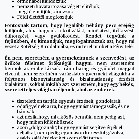
otthonából kiüldözzük
nemzeti hovatartozása végett elítéljük,
megfélemlítjük, kínozzuk
Földi életétől megfosztjuk
Fontosnak tartom, hogy legalább néhány perc erejéig
leüljünk,
abba hagyjuk a kritizálást, minősítést, ítélkezést,
dühöngést, vagy gyűlölködést.
Rendet tegyünk a
fejünkben, és kimondjuk, megfogalmazzuk
azt, hogy mi
vezet a Sötétség Birodalmába, és mi terel minket a Fény felé.
Én nem szeretném a gyermekeimnek a szenvedést, az
örökös félelmet örökségül hagyni
, nem szeretném
bennük az embertársaik iránti harag és gyűlölet magjait
elvetni, nem szeretném varázslatos gyermeki világukba a
folytonos bizonytalanság és bizalmatlanság érzését
kialakítani,
sokkal inkább azt szeretném, hogy egy békés,
szeretetteljes világban éljenek, ahol az emberek:
tiszteletben tartják egymás érzéseit, gondolatait
odafigyelnek arra, hogy egymást támogassák, és ne
bántsák
azt nézik, hogy mi a közös bennük, nem pedig azt,
hogy miben különböznek
azon „dolgoznak”, hogy egymást segítve érjék el
céljaikat, nem pedig egymáson keresztül gázolva,
csakis saját érdekeiket szem előtt tartva