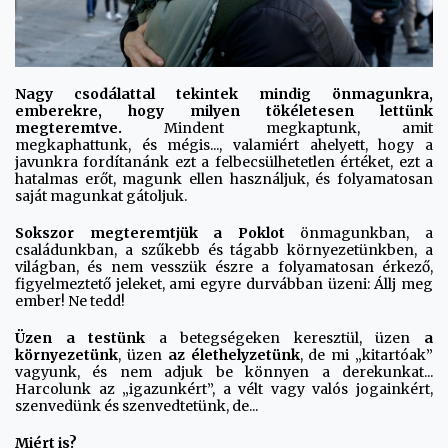
Nagy csodálattal tekintek mindig önmagunkra,
emberekre, hogy milyen tökéletesen lettünk
megteremtve.
Mindent megkaptunk, amit
megkaphattunk, és mégis..., valamiért ahelyett, hogy a
javunkra fordítanánk ezt a felbecsülhetetlen értéket, ezt a
hatalmas erőt, magunk ellen használjuk, és folyamatosan
saját magunkat gátoljuk.
Sokszor megteremtjük a Poklot
önmagunkban, a
családunkban, a szűkebb és tágabb környezetünkben, a
világban, és nem vesszük észre a folyamatosan érkező,
figyelmeztető jeleket, ami egyre durvábban üzeni: Állj meg
ember! Ne tedd!
Üzen a testünk
a betegségeken keresztül, üzen
a
környezetünk
, üzen
az élethelyzetünk
, de mi „kitartóak”
vagyunk, és nem adjuk be könnyen a derekunkat...
Harcolunk az „igazunkért”, a vélt vagy valós jogainkért,
szenvedünk és szenvedtetünk, de...
Miért is?