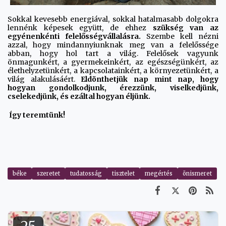
Sokkal kevesebb energiával, sokkal hatalmasabb dolgokra
lennénk képesek együtt, de ehhez
szükség van az
egyénenkénti felelősségvállalásra.
Szembe kell nézni
azzal, hogy mindannyiunknak meg van a felelőssége
abban, hogy hol tart a világ. Felelősek vagyunk
önmagunkért, a gyermekeinkért, az egészségünkért, az
élethelyzetünkért, a kapcsolatainkért, a környezetünkért, a
világ alakulásáért.
Eldönthetjük nap mint nap, hogy
hogyan gondolkodjunk, érezzünk, viselkedjünk,
cselekedjünk, és ezáltal hogyan éljünk.
Így teremtünk!
béke
szeretet
tudatosság
tisztelet
megértés
önismeret