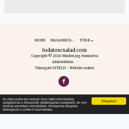
HOME
MAGAMRÓL...
TÖBB
tudatoscsalad.com
Copyright © 2026 Minden jog fenntartva
Adatvédelem
Támogató
SITE123
-
Website maker
Az oldal cookie-kat használ. Ezen fájlok információkat
Elfogadom!
szolgáltatnak a felhasználó oldallátogatási szokásairól, de nem
tárolnak személyes információkat. Honlapomra látogatva
beleegyezel a cookie-k használatába.