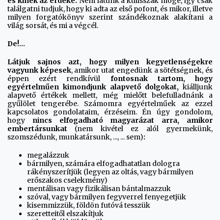
és kinek az érdeke.
Nem látunk a kulisszák mögé, így csak
találgatni tudjuk, hogy ki adta az első pofont, és mikor, illetve
milyen forgatókönyv szerint szándékoznak alakítani a
világ sorsát, és mi a végcél.
De!...
Látjuk sajnos azt, hogy milyen kegyetlenségekre
vagyunk képesek
, amikor utat engedünk a sötétségnek, és
éppen ezért rendkívül
fontosnak tartom, hogy
egyértelműen kimondjunk alapvető dolgokat,
kiálljunk
alapvető értékek mellett, még mielőtt belefulladnánk a
gyűlölet tengerébe. Számomra egyértelműek az ezzel
kapcsolatos gondolataim, érzéseim. Én úgy gondolom,
hogy
nincs elfogadható magyarázat arra, amikor
embertársunkat
(nem kivétel ez alól gyermekünk,
szomszédunk, munkatársunk, ..., ... sem)
:
megalázzuk
bármilyen, számára elfogadhatatlan dologra
rákényszerítjük (legyen az oltás, vagy bármilyen
erőszakos cselekmény)
mentálisan vagy fizikálisan bántalmazzuk
szóval, vagy bármilyen fegyverrel fenyegetjük
kisemmizzük, földön futóvá tesszük
szeretteitől elszakítjuk