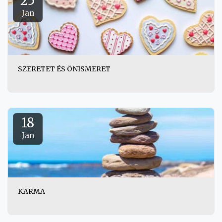
25
Jan
SZERETET ÉS ÖNISMERET
18
Jan
KARMA