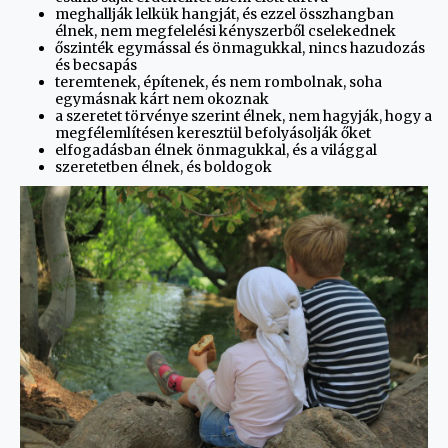
meghallják lelkük hangját, és ezzel összhangban
élnek, nem megfelelési kényszerből cselekednek
őszinték egymással és önmagukkal, nincs hazudozás
és becsapás
teremtenek, építenek, és nem rombolnak, soha
egymásnak kárt nem okoznak
a szeretet törvénye szerint élnek, nem hagyják, hogy a
megfélemlítésen keresztül befolyásolják őket
elfogadásban élnek önmagukkal, és a világgal
szeretetben élnek, és boldogok