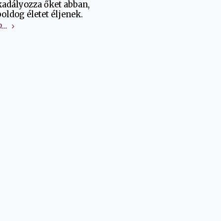
adályozza őket abban,
oldog életet éljenek.
...