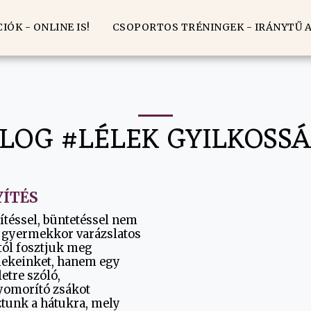
ÓK - ONLINE IS!
CSOPORTOS TRÉNINGEK - IRÁNYTŰ A
LOG #LÉLEK GYILKOSS
YÍTÉS
ítéssel, büntetéssel nem
 gyermekkor varázslatos
tól fosztjuk meg
ekeinket, hanem egy
letre szóló,
omorító zsákot
tunk a hátukra, mely