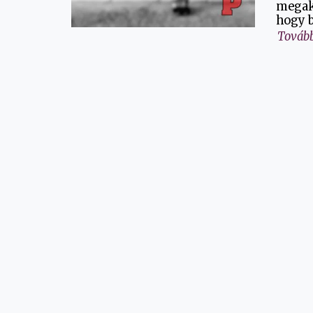
megak
hogy b
Tovább