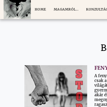
HOME
MAGAMRÓL...
KONZULTÁCI
B
FEN
A feny
csak a
világá
gyerm
akár é
megny
ragasz